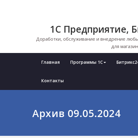
Skip
to
content
1С Предприятие, 
Доработки, обслуживание и внедрение любы
для магазин
Главная
Программы 1С
Битрикс24
Контакты
Архив 09.05.2024