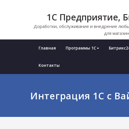
Skip
to
1С Предприятие, 
content
Доработки, обслуживание и внедрение любы
для магазин
Главная
Программы 1С
Битрикс24
Контакты
Интеграция 1С с В