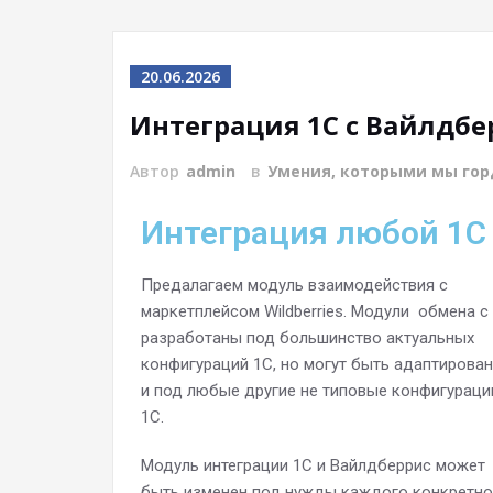
20.06.2026
Интеграция 1С с Вайлдбе
Автор
admin
в
Умения, которыми мы го
Интеграция любой 1С
Предалагаем модуль взаимодействия с
маркетплейсом Wildberries. Модули обмена с
разработаны под большинство актуальных
конфигураций 1С, но могут быть адаптирова
и под любые другие не типовые конфигураци
1С.
Модуль интеграции 1С и Вайлдберрис может
быть изменен под нужды каждого конкретно