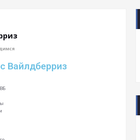
рриз
рдимся
 с Вайлдберриз
 ВБ
ны
и
го