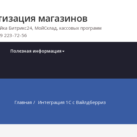
тизация магазинов
ка Битрикс24, МойСклад, кассовых программ
29 223-72-56
Полезная информация
Главная
Интеграция 1С с Вайлдберриз