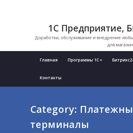
Skip
to
content
1С Предприятие, 
Доработки, обслуживание и внедрение любы
для магазин
Главная
Программы 1С
Битрикс24
Контакты
Category:
Платежны
терминалы