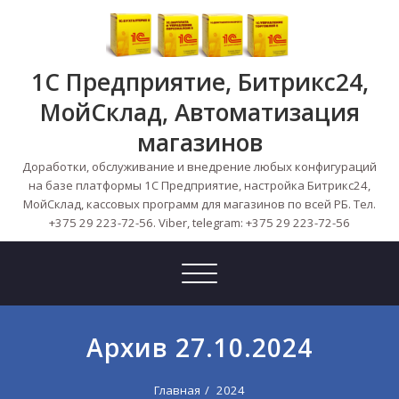
Skip
to
content
1С Предприятие, Битрикс24,
МойСклад, Автоматизация
магазинов
Доработки, обслуживание и внедрение любых конфигураций
на базе платформы 1С Предприятие, настройка Битрикс24,
МойСклад, кассовых программ для магазинов по всей РБ. Тел.
+375 29 223-72-56. Viber, telegram: +375 29 223-72-56
Toggle
navigation
Архив 27.10.2024
Главная
2024