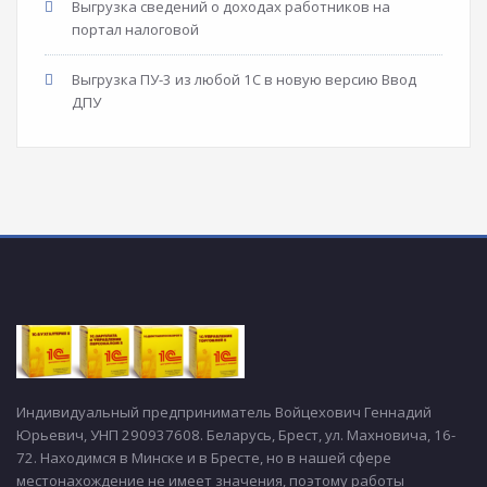
Выгрузка сведений о доходах работников на
портал налоговой
Выгрузка ПУ-3 из любой 1С в новую версию Ввод
ДПУ
Индивидуальный предприниматель Войцехович Геннадий
Юрьевич, УНП 290937608. Беларусь, Брест, ул. Махновича, 16-
72. Находимся в Минске и в Бресте, но в нашей сфере
местонахождение не имеет значения, поэтому работы