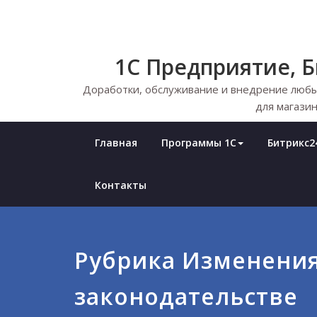
Skip
to
content
1С Предприятие, 
Доработки, обслуживание и внедрение любы
для магазин
Главная
Программы 1С
Битрикс24
Контакты
Рубрика Изменения
законодательстве