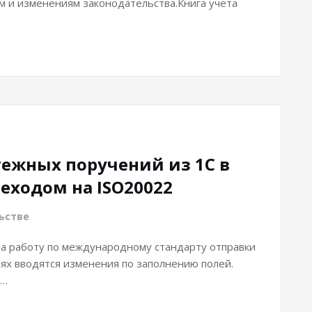
м и изменениям законодательства.Книга учета
ежных поручений из 1С в
реходом на ISO20022
ьстве
 на работу по международному стандарту отправки
ях вводятся изменения по заполнению полей.
я…