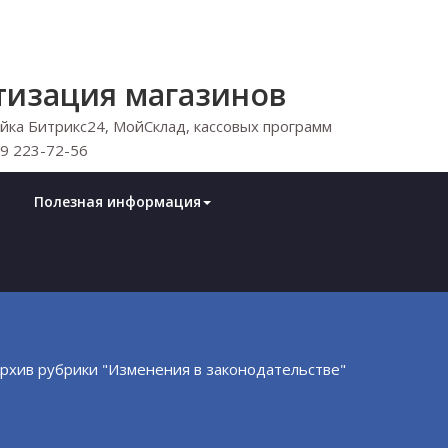
тизация магазинов
ка Битрикс24, МойСклад, кассовых программ
29 223-72-56
Полезная информация
рхив рубрики "Изменения в законодательстве"