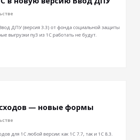
1С в новую версию Ввод ДПУ
ьстве
Ввод ДПУ (версия 3.3) от фонда социальной защиты
ые выгрузки пу3 из 1С работать не будут.
асходов — новые формы
ьстве
в для 1С любой версии: как 1С 7.7, так и 1С 8.3.